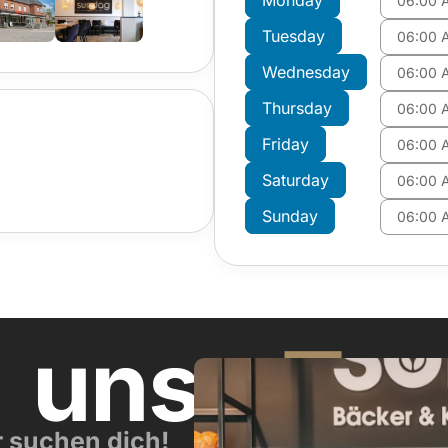
Monday
06:00 
Tuesday
06:00 
Wednesday
06:00 
Thursday
06:00 
Friday
06:00 
Saturday
06:00 
Sunday
06:00 
n
unser
Te
r suchen dich!