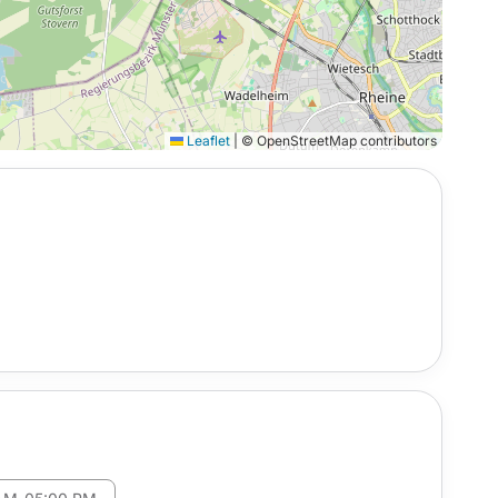
Leaflet
|
© OpenStreetMap contributors