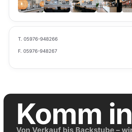
T. 05976-948266
F. 05976-948267
Komm i
Von Verkauf bis Backstube – wi