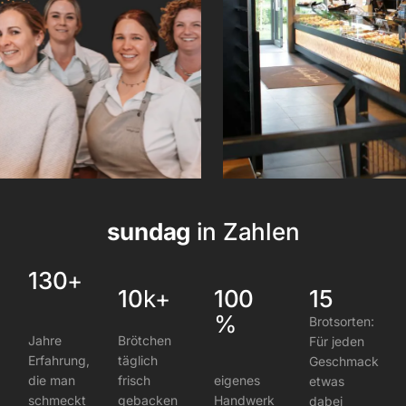
sundag
in
Zahlen
130
+
10
k+
100
15
%
Brotsorten:
Jahre
Brötchen
Für jeden
Erfahrung,
täglich
Geschmack
die man
frisch
eigenes
etwas
schmeckt
gebacken
Handwerk
dabei