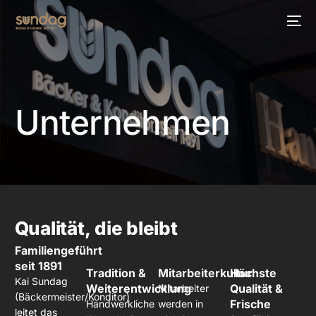
Unternehmen
Qualität,
die
bleibt
Familiengeführt
seit 1891
Tradition &
Mitarbeiterkultur
Höchste
Kai Sundag
Weiterentwicklung
Qualität &
Mitarbeiter
(Bäckermeister/Konditor)
Frische
Handwerkliche
werden in
leitet das