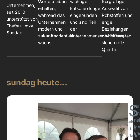
Werte bleiben
wichtige
Sorgfältige
Unternehmen,
erhalten,
Entscheidungen
Auswahl von
seit 2010
während das
eingebunden
Rohstoffen und
unterstützt von
Unternehmen
und sind Teil
enge
Ehefrau Imke
modern und
der
Beziehungen
Sundag.
zukunftsorientiert
Unternehmensentwicklung.
zu Lieferanten
wächst.
sichern die
Qualität.
sundag
heute...
S
d
Un
ne
eit
ide
dem
kö
Jahr