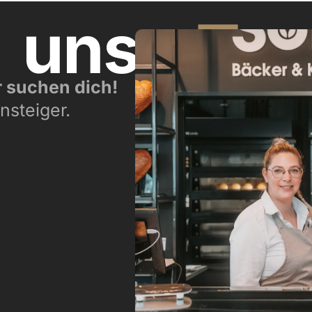
n
unser
Te
r suchen dich!
nsteiger.