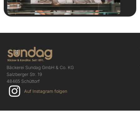
Bäckerei Sundag GmbH & Co. KG
Salzberger Str. 19
48465 Schüttorf
Auf Instagram folgen