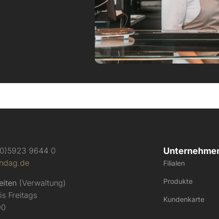
 (0)5923 9644 0
Unternehme
ndag.de
Filialen
Produkte
eiten
(Verwaltung)
s Freitags
Kundenkarte
00