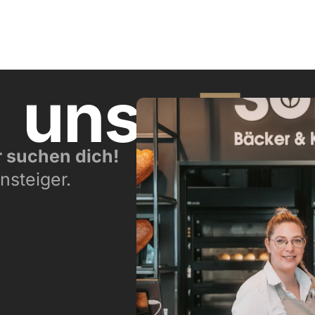
n
unser
Te
r suchen dich!
nsteiger.