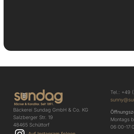
Tel.: +49
sunny@su
Bäckerei Sundag GmbH & Co. KG
Öffnungsz
Salzberger Str. 19
Montags bi
48465 Schüttorf
06:00-17:
Auf Instagram folgen