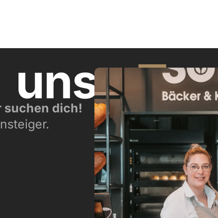
n
unser
Te
r suchen dich!
nsteiger.