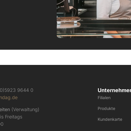
 (0)5923 9644 0
Unternehme
ndag.de
Filialen
Produkte
eiten
(Verwaltung)
s Freitags
Kundenkarte
00