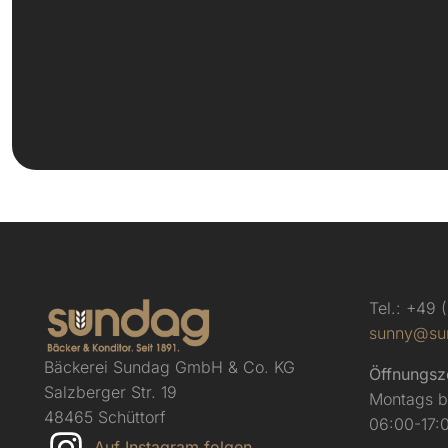
Tel.: +49
sunny@su
Bäckerei Sundag GmbH & Co. KG
Öffnungsz
Salzberger Str. 19
Montags bi
48465 Schüttorf
06:00-17:
Auf Instagram folgen