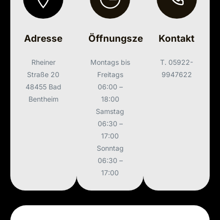
Adresse
Öffnungszeiten
Kontakt
Rheiner
Montags bis
T. 05922-
Straße 20
Freitags
9947622
48455 Bad
06:00 –
Bentheim
18:00
Samstag
06:30 –
17:00
Sonntag
06:30 –
17:00